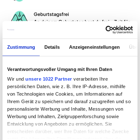
Geburtstagsfrei 

An deinem Geburtstag hast du frei – Zeit für 
dich, Familie und Freunde.
Coole Benefits  

Zustimmung
Details
Anzeigeneinstellungen
Über
Hier erfährst du mehr über unsere 
Fitnessangebote und exklusiven Online-
Rabatte
Verantwortungsvoller Umgang mit Ihren Daten
Weiterentwicklung & Fortbildung  

Wir und
unsere 1022 Partner
verarbeiten Ihre
Damit dein Fachwissen jederzeit auf Top-
persönlichen Daten, wie z. B. Ihre IP-Adresse, mithilfe
Level ist, unterstützen wir dich gerne mit 
von Technologien wie Cookies, um Informationen auf
bis zu 2500 € für Fort- und Weiterbildungen.
Ihrem Gerät zu speichern und darauf zuzugreifen und so
personalisierte Werbung und Inhalte, Messungen von
Mehr zu Jobvorteilen
Werbung und Inhalten, Zielgruppenforschung sowie
Empfehlungsprogramm
Entwicklung von Angeboten zu ermöglichen. Sie
entscheiden darüber, wer Ihre Daten für welche Zwecke
nutzt. Sie können Ihre Einwilligung jederzeit über die